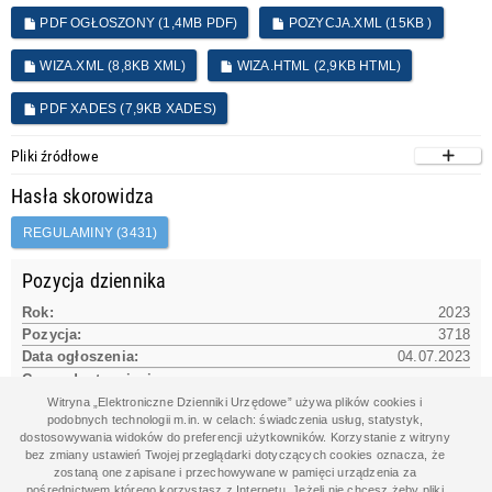
PDF OGŁOSZONY (1,4MB PDF)
POZYCJA.XML (15KB )
WIZA.XML (8,8KB XML)
WIZA.HTML (2,9KB HTML)
PDF XADES (7,9KB XADES)
Pliki źródłowe
Hasła skorowidza
REGULAMINY (3431)
Pozycja dziennika
Rok:
2023
Pozycja:
3718
Data ogłoszenia:
04.07.2023
Czas udostępnienia na www:
04.07.2023 14:55:10
Witryna „Elektroniczne Dzienniki Urzędowe” używa plików cookies i
podobnych technologii m.in. w celach: świadczenia usług, statystyk,
dostosowywania widoków do preferencji użytkowników. Korzystanie z witryny
bez zmiany ustawień Twojej przeglądarki dotyczących cookies oznacza, że
Dane aktu
zostaną one zapisane i przechowywane w pamięci urządzenia za
pośrednictwem którego korzystasz z Internetu. Jeżeli nie chcesz żeby pliki