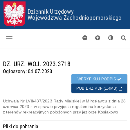
P
P
P
P
Dziennik Urzędowy
R
R
R
R
Z
Z
Z
Z
Województwa Zachodniopomorskiego
E
E
E
E
J
J
J
J
D
D
D
D
Ź
Ź
Ź
Ź
D
D
D
D
O
O
O
O
Dzienniki
S
G
M
P
T
Ł
E
L
d
DZ. URZ. WOJ. 2023.3718
Skorowidz
O
Ó
N
I
a
Ogłoszony: 04.07.2023
P
W
U
K
n
Organy wydające
K
N
Ó
e
WERYFIKUJ PODPIS
I
E
W
g
Pobieranie
J
C
POBIERZ PDF (1,4MB)
o
T
O
t
Certyfikaty
R
O
o
Uchwała Nr LVII/437/2023 Rady Miejskiej w Mirosławcu z dnia 28
E
K
w
czerwca 2023 r. w sprawie przyjęcia regulaminu korzystania
Informacje
Ś
I
e
z terenów rekreacyjnych położonych przy jeziorze Kosiakowo
C
E
I
S
Pliki do pobrania