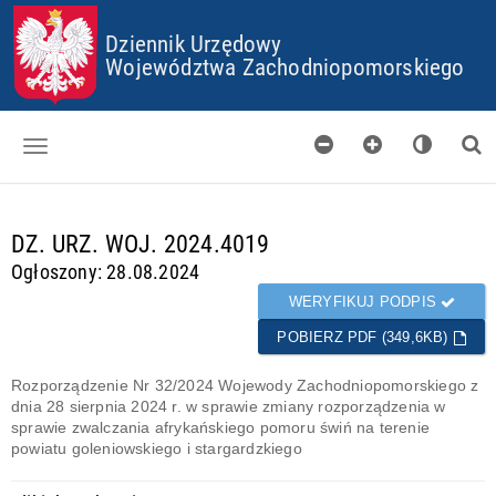
P
P
P
P
Dziennik Urzędowy
R
R
R
R
Z
Z
Z
Z
Województwa Zachodniopomorskiego
E
E
E
E
J
J
J
J
D
D
D
D
Ź
Ź
Ź
Ź
D
D
D
D
O
O
O
O
Dzienniki
S
G
M
P
T
Ł
E
L
d
DZ. URZ. WOJ. 2024.4019
Skorowidz
O
Ó
N
I
a
Ogłoszony: 28.08.2024
P
W
U
K
n
Organy wydające
K
N
Ó
e
WERYFIKUJ PODPIS
I
E
W
g
Pobieranie
J
C
POBIERZ PDF (349,6KB)
o
T
O
t
Certyfikaty
R
O
o
Rozporządzenie Nr 32/2024 Wojewody Zachodniopomorskiego z
E
K
w
dnia 28 sierpnia 2024 r. w sprawie zmiany rozporządzenia w
Informacje
Ś
I
e
sprawie zwalczania afrykańskiego pomoru świń na terenie
C
E
powiatu goleniowskiego i stargardzkiego
I
S