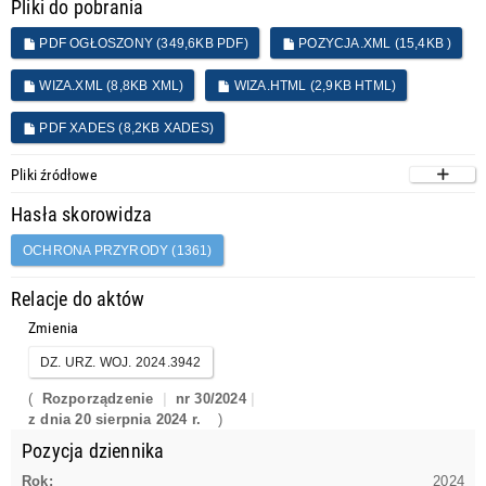
Pliki do pobrania
PDF OGŁOSZONY (349,6KB PDF)
POZYCJA.XML (15,4KB )
WIZA.XML (8,8KB XML)
WIZA.HTML (2,9KB HTML)
PDF XADES (8,2KB XADES)
Pliki źródłowe
Hasła skorowidza
OCHRONA PRZYRODY (1361)
Relacje do aktów
Zmienia
DZ. URZ. WOJ. 2024.3942
(
Rozporządzenie
nr 30/2024
z dnia 20 sierpnia 2024 r.
)
Pozycja dziennika
Rok:
2024