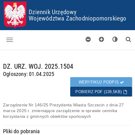
P
P
P
P
Dziennik Urzędowy
R
R
R
R
Z
Z
Z
Z
Województwa Zachodniopomorskiego
E
E
E
E
J
J
J
J
D
D
D
D
Ź
Ź
Ź
Ź
D
D
D
D
O
O
O
O
Dzienniki
S
G
M
P
T
Ł
E
L
d
DZ. URZ. WOJ. 2025.1504
Skorowidz
O
Ó
N
I
a
Ogłoszony: 01.04.2025
P
W
U
K
n
Organy wydające
K
N
Ó
e
WERYFIKUJ PODPIS
I
E
W
g
Pobieranie
J
C
POBIERZ PDF (139,5KB)
o
T
O
t
Certyfikaty
R
O
o
Zarządzenie Nr 146/25 Prezydenta Miasta Szczecin z dnia 27
E
K
w
marca 2025 r. zmieniające zarządzenie w sprawie cennika
Informacje
Ś
I
e
korzystania z gminnych obiektów sportowych
C
E
I
S
Pliki do pobrania