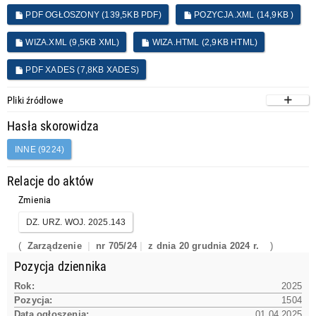
PDF OGŁOSZONY (139,5KB PDF)
POZYCJA.XML (14,9KB )
WIZA.XML (9,5KB XML)
WIZA.HTML (2,9KB HTML)
PDF XADES (7,8KB XADES)
Pliki źródłowe
Hasła skorowidza
INNE (9224)
Relacje do aktów
Zmienia
DZ. URZ. WOJ. 2025.143
(
Zarządzenie
nr 705/24
z dnia 20 grudnia 2024 r.
)
Pozycja dziennika
Rok:
2025
Pozycja:
1504
Data ogłoszenia:
01.04.2025