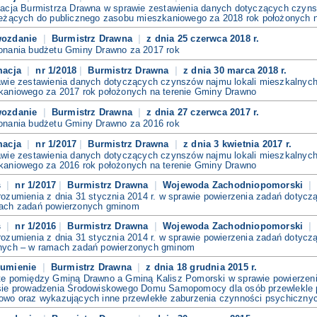
macja Burmistrza Drawna w sprawie zestawienia danych dotyczących czyns
leżących do publicznego zasobu mieszkaniowego za 2018 rok położonych 
wozdanie
Burmistrz Drawna
z dnia 25 czerwca 2018 r.
onania budżetu Gminy Drawno za 2017 rok
macja
nr 1/2018
Burmistrz Drawna
z dnia 30 marca 2018 r.
awie zestawienia danych dotyczących czynszów najmu lokali mieszkalnych
kaniowego za 2017 rok położonych na terenie Gminy Drawno
wozdanie
Burmistrz Drawna
z dnia 27 czerwca 2017 r.
onania budżetu Gminy Drawno za 2016 rok
macja
nr 1/2017
Burmistrz Drawna
z dnia 3 kwietnia 2017 r.
awie zestawienia danych dotyczących czynszów najmu lokali mieszkalnych
kaniowego za 2016 rok położonych na terenie Gminy Drawno
s
nr 1/2017
Burmistrz Drawna
Wojewoda Zachodniopomorski
ozumienia z dnia 31 stycznia 2014 r. w sprawie powierzenia zadań dotyc
ach zadań powierzonych gminom
s
nr 1/2016
Burmistrz Drawna
Wojewoda Zachodniopomorski
ozumienia z dnia 31 stycznia 2014 r. w sprawie powierzenia zadań dotyc
nych – w ramach zadań powierzonych gminom
zumienie
Burmistrz Drawna
z dnia 18 grudnia 2015 r.
te pomiędzy Gminą Drawno a Gminą Kalisz Pomorski w sprawie powierzenia 
sie prowadzenia Środowiskowego Domu Samopomocy dla osób przewlekle p
owo oraz wykazujących inne przewlekłe zaburzenia czynności psychiczny