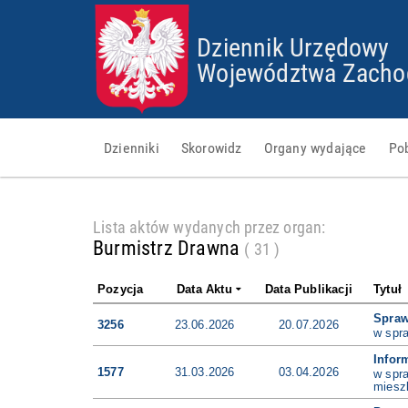
Dziennik Urzędowy
Województwa Zacho
Dzienniki
Skorowidz
Organy wydające
Po
d
Lista aktów wydanych przez organ:
a
Burmistrz Drawna
( 31 )
n
e
g
Pozycja
Data Aktu
Data Publikacji
Tytuł
o
Spra
t
3256
23.06.2026
20.07.2026
w spr
o
w
Infor
1577
31.03.2026
03.04.2026
w spr
e
miesz