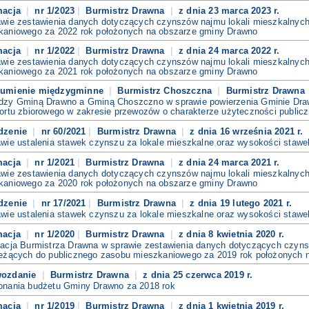
macja
nr 1/2023
Burmistrz Drawna
z dnia 23 marca 2023 r.
awie zestawienia danych dotyczących czynszów najmu lokali mieszkalnych
kaniowego za 2022 rok położonych na obszarze gminy Drawno
macja
nr 1/2022
Burmistrz Drawna
z dnia 24 marca 2022 r.
awie zestawienia danych dotyczących czynszów najmu lokali mieszkalnych
kaniowego za 2021 rok położonych na obszarze gminy Drawno
zumienie międzygminne
Burmistrz Choszczna
Burmistrz Drawna
dzy Gminą Drawno a Gminą Choszczno w sprawie powierzenia Gminie Draw
ortu zbiorowego w zakresie przewozów o charakterze użyteczności publicz
dzenie
nr 60/2021
Burmistrz Drawna
z dnia 16 września 2021 r.
wie ustalenia stawek czynszu za lokale mieszkalne oraz wysokości stawek
macja
nr 1/2021
Burmistrz Drawna
z dnia 24 marca 2021 r.
awie zestawienia danych dotyczących czynszów najmu lokali mieszkalnych
kaniowego za 2020 rok położonych na obszarze gminy Drawno
dzenie
nr 17/2021
Burmistrz Drawna
z dnia 19 lutego 2021 r.
wie ustalenia stawek czynszu za lokale mieszkalne oraz wysokości stawek
macja
nr 1/2020
Burmistrz Drawna
z dnia 8 kwietnia 2020 r.
macja Burmistrza Drawna w sprawie zestawienia danych dotyczących czyns
leżących do publicznego zasobu mieszkaniowego za 2019 rok położonych 
wozdanie
Burmistrz Drawna
z dnia 25 czerwca 2019 r.
onania budżetu Gminy Drawno za 2018 rok
macja
nr 1/2019
Burmistrz Drawna
z dnia 1 kwietnia 2019 r.